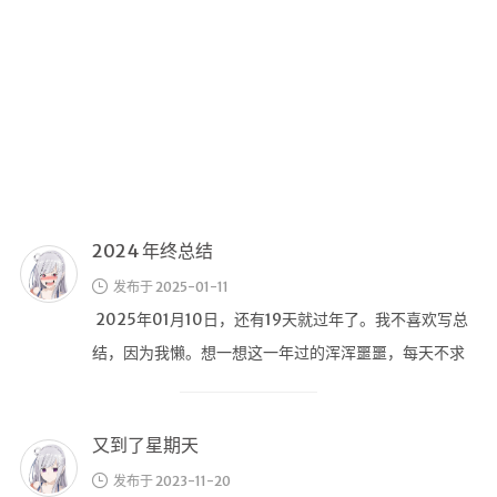
2024 年终总结
Main
发布于 2025-01-11
搬砖工
具
​ 2025年01月10日，还有19天就过年了。我不喜欢写总
结，因为我懒。想一想这一年过的浑浑噩噩，每天不求
进击的
码农
上进，你怎么能如此堕落 …
不知所谓
又到了星期天
说说
发布于 2023-11-20
关于我
哦 他们说 人生短到不够用 哦 别再拖 要做自己的英雄 哦
关于本站
转个头 还是加着班到日落 没空吻到燃烧的云朵
留言板
开源服
今天骑摩托给一70多岁的老太太干倒了
务
发布于 2023-10-30
NSF音乐
总的来说，双方同责，还好人家老太太现在并无大碍，