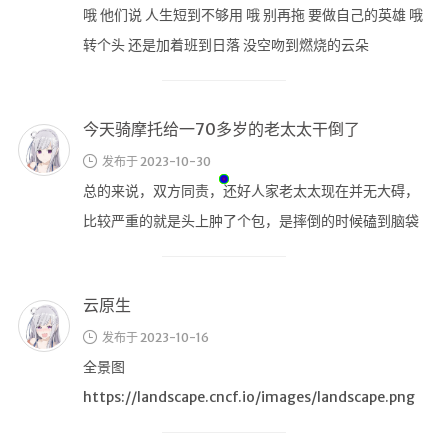
网站监控
比较严重的就是头上肿了个包，是摔倒的时候磕到脑袋
mybatisLogs
了。这次真是防不胜防，老太太鬼探头 …
linux命令
redis命令
云原生
每日新闻
发布于 2023-10-16
数据结构可视化
全景图
https://landscape.cncf.io/images/landscape.png
口红可视化
友情链
接
拿到D本啦！可以买摩托啦！
开往
发布于 2023-08-14
报了一天拿本的驾校，这一天真真真的是折磨！还好我
天赋异禀，直接过了。 周三晚上12点从北京发车，为了
等车，在地铁附近14块钱一小时 …