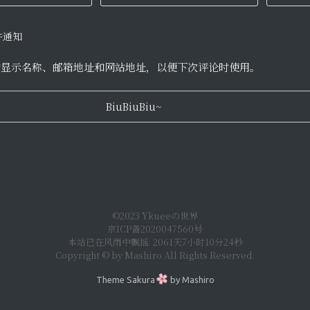
件通知
的显示名称、邮箱地址和网站地址，以便下次评论时使用。
©2023 Ykueeの世界
京ICP备2020047560号
本站已在风雨中飘摇: 2061天7小时10分25秒
Copyright © by Mashiro All Rights Reserved.
Theme
Sakura
by
Mashiro