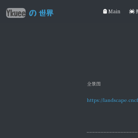
Main
Ykuee
の
世界
全景图
https://landscape.cnc