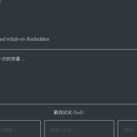
ed while
Forbidden
的惊喜 ...
戳我试试 OωO