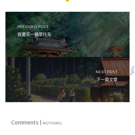
关于本站
留言板
PREVIOUS POST
开源服
我要买一辆摩托车
务
NSF音乐
网站监控
mybatisLogs
NEXT POST
下一篇文章
linux命令
redis命令
每日新闻
数据结构可视化
口红可视化
Comments |
NOTHING
友情链