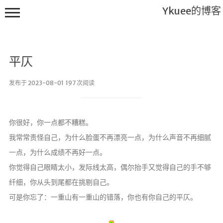
Ykuee的博客
平仄
发布于 2023-08-01 197 次阅读
Main
你很好，你一点都不糟糕。
搬砖工
我常常责怪自己，为什么脸蛋不再漂亮一点，为什么声音不再细腻
具
一点，为什么成绩不再好一点。
进击的
你觉得自己眼睛太小，发际线太高，偶尔抬手又觉得自己的手不够
码农
纤细，你从头到尾都在挑剔自己。
不知所谓
可是你忘了：一重山有一重山的错落，你也有你自己的平仄。
说说
关于我