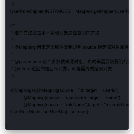
UserRoleMapper 
INSTANCES 
= 
Mappers
.
getMapper
(
UserRol
     * 
     * 
@Mapping 
用来定义属性复制规则 
source 
指定源对象属性 
ta
     * 
@param 
user 
* 
@return 
@Mappings
({
@Mapping
(
source 
= 
"id"
,
target 
= 
"userId"
)
@Mapping
(
source 
= 
"username"
,
target 
= 
"name"
)
@Mapping
(
source 
= 
"roleName"
,
target 
= 
"role.roleName
UserRoleDto 
toUserRoleDto
(
User 
user
)
}