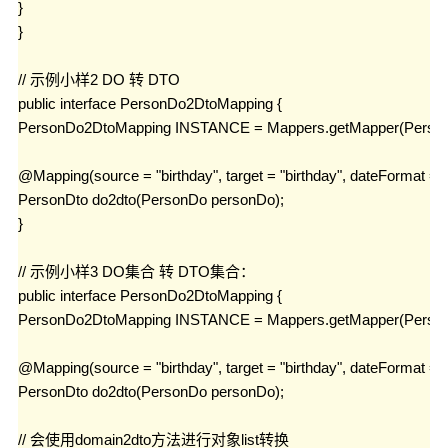
}

}

// 示例小样2 DO 转 DTO

public interface PersonDo2DtoMapping {

PersonDo2DtoMapping INSTANCE = Mappers.getMapper(PersonD
@Mapping(source = "birthday", target = "birthday", dateFormat 
PersonDto do2dto(PersonDo personDo);

}

// 示例小样3 DO集合 转 DTO集合：

public interface PersonDo2DtoMapping {

PersonDo2DtoMapping INSTANCE = Mappers.getMapper(PersonD
@Mapping(source = "birthday", target = "birthday", dateFormat 
PersonDto do2dto(PersonDo personDo);

// 会使用domain2dto方法进行对象list转换 
