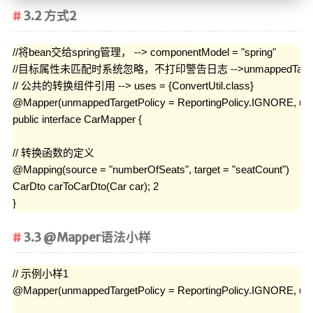
3.2 方式2
//将bean交给spring管理， --> componentModel = "spring"

//目标属性未匹配时系统忽略，不打印警告日志 -->unmappedTargetPolicy
// 公共的转换组件引用 --> uses = {ConvertUtil.class}

@Mapper(unmappedTargetPolicy = ReportingPolicy.IGNORE, uses =
public interface CarMapper {

// 转换函数的定义

@Mapping(source = "numberOfSeats", target = "seatCount")

CarDto carToCarDto(Car car); 2

}
3.3 @Mapper语法小样
// 示例小样1

@Mapper(unmappedTargetPolicy = ReportingPolicy.IGNORE, uses 