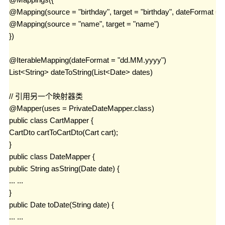
@Mapping(source = "birthday", target = "birthday", dateFormat 
@Mapping(source = "name", target = "name")

})

@IterableMapping(dateFormat = "dd.MM.yyyy")

List<String> dateToString(List<Date> dates)

// 引用另一个映射器类

@Mapper(uses = PrivateDateMapper.class)

public class CartMapper {

CartDto cartToCartDto(Cart cart);

}

public class DateMapper {

public String asString(Date date) {

... ...

}

public Date toDate(String date) {

... ...
