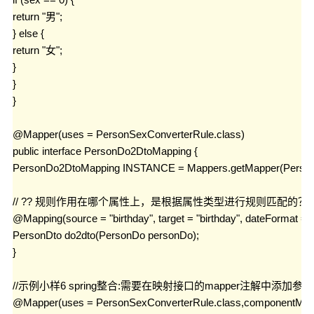
return "男";

} else {

return "女";

}

}

}

@Mapper(uses = PersonSexConverterRule.class)

public interface PersonDo2DtoMapping {

PersonDo2DtoMapping INSTANCE = Mappers.getMapper(PersonD
// ?? 规则作用在哪个属性上，是根据属性类型进行规则匹配的？

@Mapping(source = "birthday", target = "birthday", dateFormat 
PersonDto do2dto(PersonDo personDo);

}

//示例小样6 spring整合:需要在映射接口的mapper注解中添加参数compone
@Mapper(uses = PersonSexConverterRule.class,componentModel 