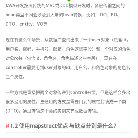
JAVA开发按照传统的MVC或DDD模型开发时，各层传输之间的
关于本站
bean类型不同会涉及到大量的bean转换，比如： DO、BO、
留言板
DTO、entity、VO等
开源服
现在有这么个场景，从数据库查询出来了一个user对象（包含id，
务
用户名，密码，手机号，邮箱，角色这些字段）和一个对应的角色
NSF音乐
对象role（包含id，角色名，角色描述这些字段），现在在
网站监控
controller需要用到user对象的id，用户名，和角色对象的角色名
mybatisLogs
三个属性。
linux命令
一种方式是直接把两个对象传递到controller层，但是这样会多出
redis命令
很多没用的属性。更通用的方式是需要用到的属性封装成一个类
每日新闻
(DTO)，通过传输这个类的实例来完成数据传输。
数据结构可视化
口红可视化
1.2 使用mapstruct优点 与缺点分别是什么？
友情链