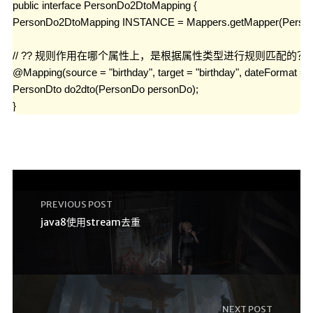
public interface PersonDo2DtoMapping {

PersonDo2DtoMapping INSTANCE = Mappers.getMapper(PersonD
// ?? 规则作用在哪个属性上，是根据属性类型进行规则匹配的？

@Mapping(source = "birthday", target = "birthday", dateFormat 
PersonDto do2dto(PersonDo personDo);

}
PREVIOUS POST
java8使用stream去重
NEXT POST