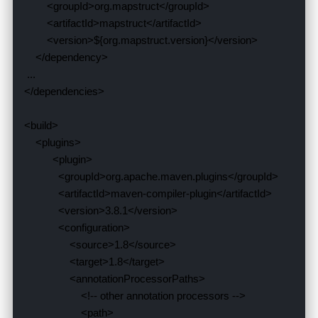
            <groupId>
org.mapstruct
            <artifactId>
mapstruct
            <version>
${org.mapstruct.version}
                <groupId>
org.apache.maven.plugins
                <artifactId>
maven-compiler-plugin
                <version>
3.8.1
                    <source>
1.8
                    <target>
1.8