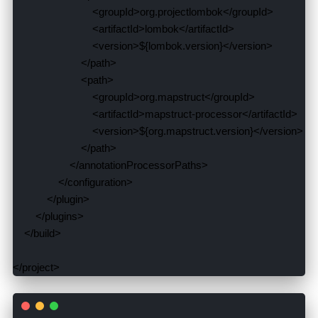
                            <groupId>
org.projectlombok
                            <artifactId>
lombok
                            <version>
${lombok.version}
                            <groupId>
org.mapstruct
                            <artifactId>
mapstruct-processor
                            <version>
${org.mapstruct.version}