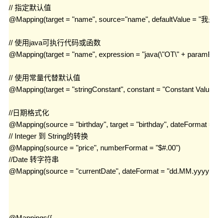
// 指定默认值

@Mapping(target = "name", source="name", defaultValue = "我
// 使用java可执行代码或函数

@Mapping(target = "name", expression = "java(\"OT\" + paramBean.
// 使用常量代替默认值

@Mapping(target = "stringConstant", constant = "Constant Value")

//日期格式化

@Mapping(source = "birthday", target = "birthday", dateFormat 
// Integer 到 String的转换

@Mapping(source = "price", numberFormat = "$#.00")

//Date 转字符串

@Mapping(source = "currentDate", dateFormat = "dd.MM.yyyy")

@Mappings({
