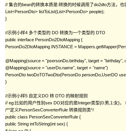
// 集合的bean的转换本质是:转换的时候调用了do2dto方法，也就
List<PersonDto> listToList(List<PersonDo> people);

}

//示例小样4 多个类型的 DO 转换为一个类型的 DTO

public interface PersonDo2DtoMapping {

PersonDo2DtoMapping INSTANCE = Mappers.getMapper(PersonD
@Mapping(source = "psersonDo.birthday", target = "birthday", 
@Mapping(source = "userDo.name", target = "name")

PersonDto twoDoTOTwoDto(PersonDo personDo,UserDO userDo
}

//示例小样5 自定义DO 转 DTO 的映射规则

// eg:比如的用户性别sex DO对应的是Integer类型{0:男,1:女}， DT
/**定义PersonSexConverterRule 转换规则类*/

public class PersonSexConverterRule {

public String intToString(int sex) {

if (sex == 0) {
