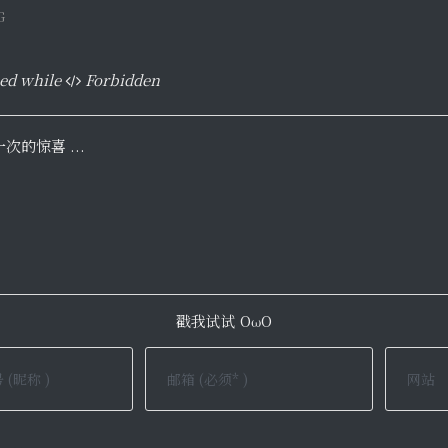
G
ed while
Forbidden
的惊喜 ...
戳我试试 OωO