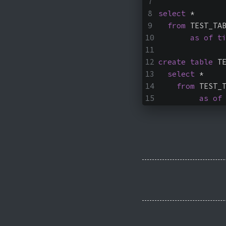
select
 *
from
 TEST_TA
as
of
t
create
table
 T
select
 *
from
 TEST_
as
of