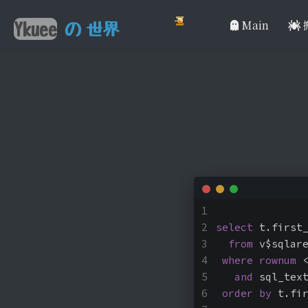
Main
Ykuee
の
世界
select
 t.first
from
 v$sqlar
where
rownum
 
and
 sql_tex
order
by
 t.fi