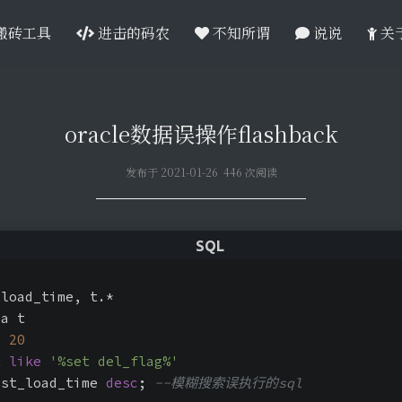
搬砖工具
进击的码农
不知所谓
说说
关
oracle数据误操作flashback
发布于 2021-01-26 446 次阅读
_load_time, t.*
ea t
< 
20
t 
like
'%set del_flag%'
rst_load_time 
desc
; 
--模糊搜索误执行的sql