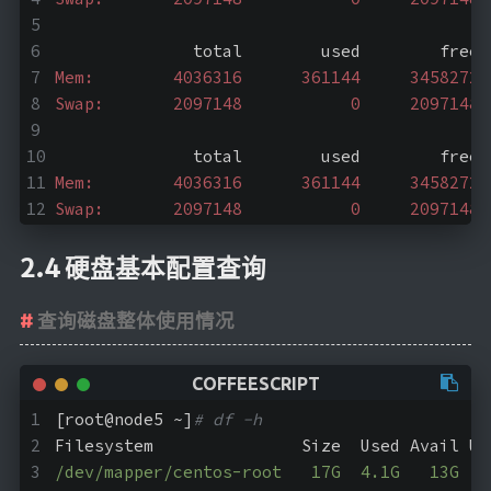
              total        used        free 
Mem:        4036316      361144     3458272 
Swap:       2097148           0     2097148
              total        used        free 
Mem:        4036316      361144     3458272 
Swap:       2097148           0     2097148
2.4 硬盘基本配置查询
查询磁盘整体使用情况
[root@node5 ~]
# df -h
Filesystem               Size  Used Avail Us
/dev/mapper/centos-root   17G  4.1G   13G  2