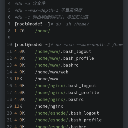
#du -a 含文件
#du --max-depth=1 子目录深度
#du -c 列出明细的同时，增加汇总值
[root@node5 ~]
# du -sh /home/
1.7
G	
/home/
[root@node5 ~]
# du -ach --max-depth=2 /home/
4.0
K	
/home/www/
.bash_logout
4.0
K	
/home/www/
.bash_profile
4.0
K	
/home/www/
.bashrc
4.0
K	/home/www/web
16
K	/home/www
4.0
K	
/home/nginx/
.bash_logout
4.0
K	
/home/nginx/
.bash_profile
4.0
K	
/home/nginx/
.bashrc
12
K	/home/nginx
4.0
K	
/home/esnode/
.bash_logout
4.0
K	
/home/esnode/
.bash_profile
4.0
K	
/home/esnode/
.bashrc