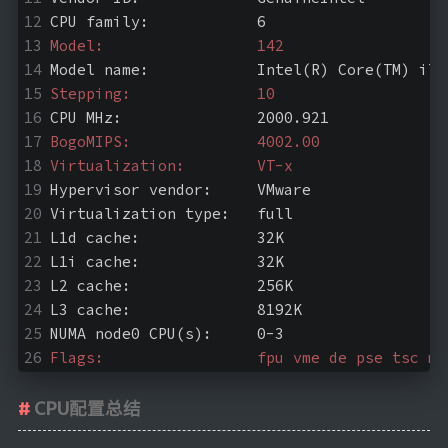
CPU family:            6
Model:                 142
Model name:            Intel(R) Core(TM) i7-
Stepping:              10
CPU MHz:               2000.921
BogoMIPS:              4002.00
Virtualization:        VT-x
Hypervisor vendor:     VMware
Virtualization type:   full
L1d cache:             32K
L1i cache:             32K
L2 cache:              256K
L3 cache:              8192K
NUMA node0 CPU(s):     0-3
Flags:                 fpu vme de pse tsc ms
CPU配置总结