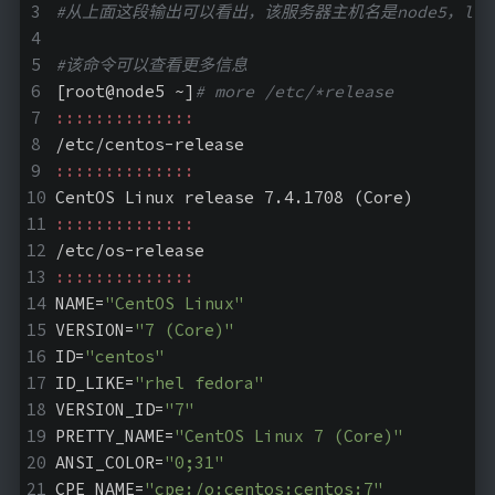
#从上面这段输出可以看出，该服务器主机名是node5，linux内核
#该命令可以查看更多信息
[root@node5 ~]
# more /etc/*release 
::::::::::::::
/etc/centos-release
::::::::::::::
CentOS Linux release 7.4.1708 (Core) 
::::::::::::::
/etc/os-release
::::::::::::::
NAME=
"CentOS Linux"
VERSION=
"7 (Core)"
ID=
"centos"
ID_LIKE=
"rhel fedora"
VERSION_ID=
"7"
PRETTY_NAME=
"CentOS Linux 7 (Core)"
ANSI_COLOR=
"0;31"
CPE_NAME=
"cpe:/o:centos:centos:7"