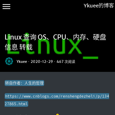
Ykuee的博客
Linux 查询 OS、CPU、内存、硬盘
信息 转载
Main
Ykuee
·
2020-12-29
·
467 次阅读
搬砖工
具
进击的
转自作者：人生的哲理
码农
https://www.cnblogs.com/renshengdezheli/p/134
不知所谓
27865.html
说说
关于我