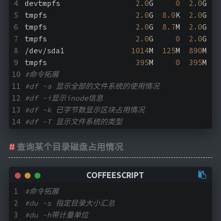
devtmpfs                 
2.0
G     
0
2.0
G   
tmpfs                    
2.0
G  
8.0
K  
2.0
G   
tmpfs                    
2.0
G  
8.7
M  
2.0
G   
tmpfs                    
2.0
G     
0
2.0
G   
/dev/sda1               
1014
M  
125
M  
890
M  
1
tmpfs                    
395
M     
0
395
M   
#命令拓展
#df -a 显示全部的文件系统的使用情况
#df -i显示inode信息
#df -k 已字节数显示区块占用情况
#df -T 显示文件系统的类型
查询某个目录磁盘占用情况
#命令拓展
#du -s 指定目录大小汇总
#du -h带计量单位