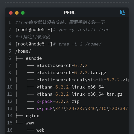
#tree命令默认没有安装，需要手动安装一下
[root@node5 ~]
# yum -y install tree
#-L指定目录深度
[root@node5 ~]
# tree -L 2 /home/
/home/
├── esnode
│   ├── elasticsearch-
6.2
.
2
│   ├── elasticsearch-
6.2
.
2
.tar.gz
│   ├── elasticsearch-analysis-ik-
6.2
.
2
.zip
│   ├── kibana-
6.2
.
2
-linux-x86_64
│   ├── kibana-
6.2
.
2
-linux-x86_64.tar.gz
│   ├── 
x
-
pack
-
6.2
.
2
.zip
│   └── 
x
-
pack
\
347
\
224
\
237
\
346
\
210
\
220
\
347
\
2
├── nginx
└── www
    └── web