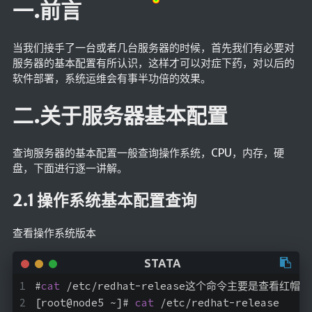
一.前言
关于本站
留言板
当我们接手了一台或者几台服务器的时候，首先我们有必要对
服务器的基本配置有所认识，这样才可以对症下药，对以后的
软件部署，系统运维会有事半功倍的效果。
开源服
务
二.关于服务器基本配置
NSF音乐
网站监控
查询服务器的基本配置一般查询操作系统，CPU，内存，硬
mybatisLogs
盘，下面进行逐一讲解。
linux命令
2.1 操作系统基本配置查询
redis命令
查看操作系统版本
每日新闻
数据结构可视化
口红可视化
#
cat
 /etc/redhat-release这个命令主要是查看
[root@node5 ~]# 
cat
 /etc/redhat-release 
友情链