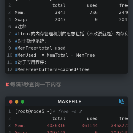
              total        used        free 
Mem:           3941         286        3446 
Swap:          2047           0        2047
#
注释
#
linux的内存管理机制的思想包括（不敢说就是）内存利用率
#
对于操作系统：
#
MemFree=total-used
#
MemUsed  = MemTotal - MemFree
#
对于应用程序：
#
MemFree=buffers+cached+free
每隔3秒查询一下内存
[root@node5 ~]
# free -s 3
              total        used        free 
Mem:        4036316      361144     3458272 
Swap:       2097148           0     2097148