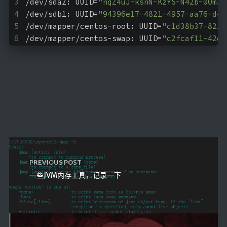
/dev/sda2: UUID=
"nqZ4uJ-ksnN-KzYS-N42b-00m3-
/dev/sdb1: UUID=
"94396e17-4821-4957-aa76-d41
/dev/mapper/centos-root: UUID=
"c1d38b37-821d
/dev/mapper/centos-swap: UUID=
"c2fcaf11-42d8
PREVIOUS POST
一些JVM内存工具，记录一下