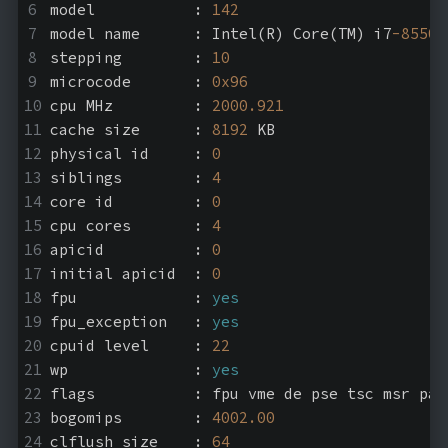
model		: 
142
model name	: Intel(R) Core(TM) i7
-8550
U
stepping	: 
10
microcode	: 
0x96
cpu MHz		: 
2000.921
cache size	: 
8192
 KB
physical id	: 
0
siblings	: 
4
core id		: 
0
cpu cores	: 
4
apicid		: 
0
initial apicid	: 
0
fpu		: 
yes
fpu_exception	: 
yes
cpuid level	: 
22
wp		: 
yes
flags		: fpu vme de pse tsc 
bogomips	: 
4002.00
clflush size	: 
64