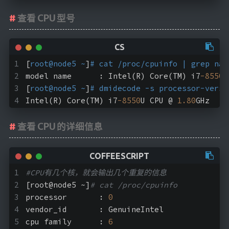
查看 CPU 型号
[
root@node5 ~
]
# cat /proc/cpuinfo | grep nam
model name	: Intel(R) Core(TM) i7
-8550
U
[
root@node5 ~
]
# dmidecode -s processor-ver
Intel(R) Core(TM) i7
-8550
U CPU @ 
1.80
GHz
查看 CPU 的详细信息
#CPU有几个核，就会输出几个重复的信息
[root@node5 ~]
# cat /proc/cpuinfo
processor	: 
0
vendor_id	: GenuineIntel
cpu family	: 
6