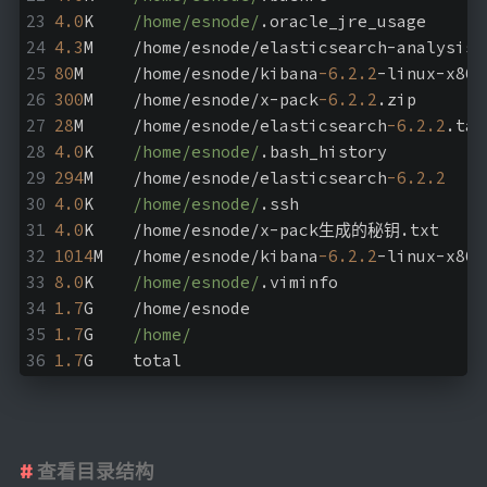
4.0
K	
/home/esnode/
.oracle_jre_usage
4.3
M	/home/esnode/elasticsearch-analysis-
80
M	/home/esnode/kibana
-6.2
.2
-linux-x86_
300
M	/home/esnode/x-pack
-6.2
.2
.zip
28
M	/home/esnode/elasticsearch
-6.2
.2
.tar
4.0
K	
/home/esnode/
.bash_history
294
M	/home/esnode/elasticsearch
-6.2
.2
4.0
K	
/home/esnode/
.ssh
4.0
K	/home/esnode/x-pack生成的秘钥.txt
1014
M	/home/esnode/kibana
-6.2
.2
-linux-x86_
8.0
K	
/home/esnode/
.viminfo
1.7
G	/home/esnode
1.7
G	
/home/
1.7
G	total
查看目录结构