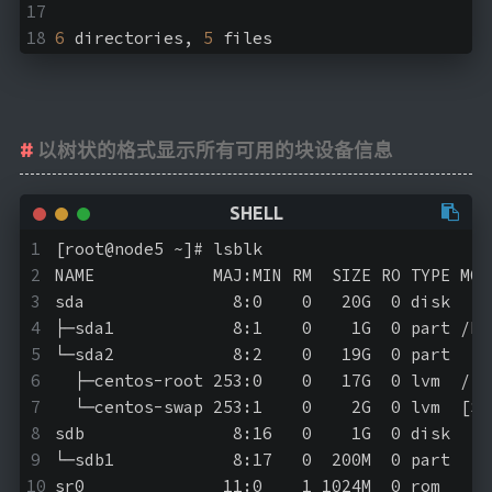
6
 directories, 
5
 files
以树状的格式显示所有可用的块设备信息
[root@node5 ~]# lsblk
NAME            MAJ:MIN RM  SIZE RO TYPE MOU
sda               8:0    0   20G  0 disk 
├─sda1            8:1    0    1G  0 part /bo
└─sda2            8:2    0   19G  0 part 
  ├─centos-root 253:0    0   17G  0 lvm  /
  └─centos-swap 253:1    0    2G  0 lvm  [SW
sdb               8:16   0    1G  0 disk 
└─sdb1            8:17   0  200M  0 part 
sr0              11:0    1 1024M  0 rom