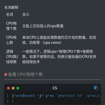
名词解释
名词
含义
CPU物
主板上实际插入的cpu数量
理个数
CPU核
单块CPU上面能处理数据的芯片组的数量，如双
心数
核、四核等 （cpu cores）
逻辑
一般情况下，逻辑cpu=物理CPU个数×每颗核
CPU数/
数，如果不相等的话，则表示服务器的CPU支持
线程数
超线程技术
查看 CPU 物理个数
[
root@node5 ~
]
# grep 'physical id' /proc/cpu
1