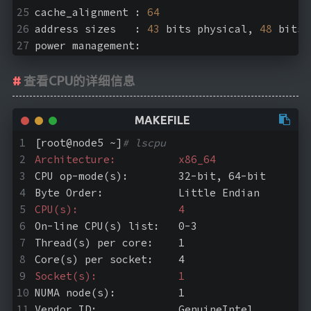
cache_alignment	: 
64
address sizes	: 
43
 bits physical, 
48
 bits 
power management:
查看CPU的详细信息
[root@node5 ~]
# lscpu
Architecture:          x86_64
CPU op-mode(s):        32-bit, 64-bit
Byte Order:            Little Endian
CPU(s):                4
On-line CPU(s) list:   0-3
Thread(s) per core:    1
Core(s) per socket:    4
Socket(s):             1
NUMA node(s):          1
Vendor ID:             GenuineIntel