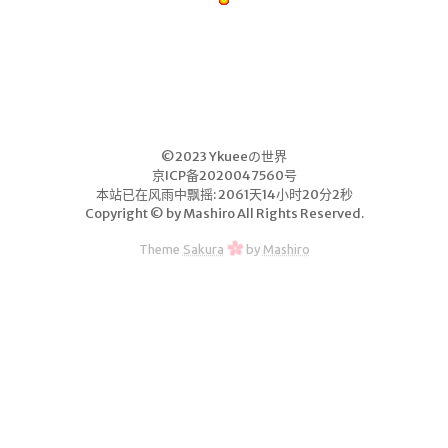
关于本站
留言板
开源服
务
©2023 Ykueeの世界
NSF音乐
京ICP备2020047560号
本站已在风雨中飘摇: 2061天14小时20分2秒
网站监控
Copyright © by Mashiro All Rights Reserved.
mybatisLogs
Theme
Sakura
by
Mashiro
linux命令
redis命令
每日新闻
数据结构可视化
口红可视化
友情链