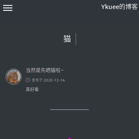
Ykuee的博客
猫
当然是先晒猫啦~
Main
发布于 2020-12-14
搬砖工
具
真好看
进击的
码农
不知所谓
说说
关于我