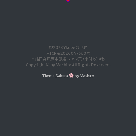
关于本站
留言板
开源服
务
©2023 Ykueeの世界
NSF音乐
京ICP备2020047560号
本站已在风雨中飘摇: 2059天2小时1分31秒
网站监控
Copyright © by Mashiro All Rights Reserved.
mybatisLogs
Theme
Sakura
by
Mashiro
linux命令
redis命令
每日新闻
数据结构可视化
口红可视化
友情链