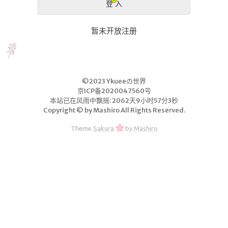
关于本站
暂未开放注册
留言板
开源服
务
©2023 Ykueeの世界
NSF音乐
京ICP备2020047560号
本站已在风雨中飘摇: 2062天9小时57分3秒
网站监控
Copyright © by Mashiro All Rights Reserved.
mybatisLogs
Theme
Sakura
by
Mashiro
linux命令
redis命令
每日新闻
数据结构可视化
口红可视化
友情链