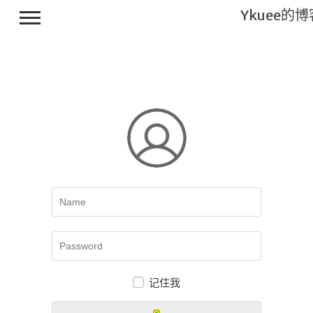
Ykuee的博
Main
搬砖工
具
进击的
码农
不知所谓
记住我
说说
关于我